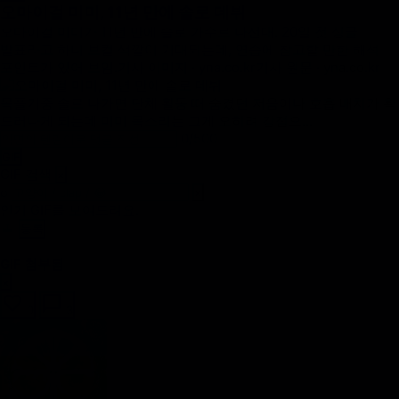
오마이걸 미미가 11년 만에 솔로 가수로 나선대. 20일 첫 싱글
발표라고 하니 보컬 색깔이 기대되는데, 연습에 참고할 만한 해석
포인트가 있어 보임.기사 이미지 · yna.co.kr기사 원문 · yna.co.kr
얼음많이
오마이걸 미미 솔...
0/500
GIF
GIF 검색
×
⌕
×
인기 GIF를 보여드려요.
👻
등록
GIF 첨부됨
×
favorite
chat_bubble
0
3