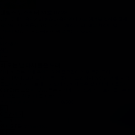
텐릴스 뉴스레터 31호
07.28
이번 주에는 음악계의 변화와 음악인이 바로 챙겨볼 일정을 함께
담았습니다. 원문이 있는 뉴스는 계약, 권리, 제작 환경에 닿는
부분만 남겼고, 모집·공연·지원 정보는 날짜와...
버
버스창가
자유
more_horiz
비 오는 날 다시 들은 노래
어제 비 오는 밤에 우연히 예전 출근길에 자주 듣던 곡이
흘러나왔다. 그땐 그냥 리듬이 좋아서 스킵하지 않았던 건데, 지금
들으니 가사가 다르게 다가오더라. 비에 젖은 길이랑 꽤 어울렸다.
피식
맞아요 어느 순간엔 배경음악이었다가 어느 순간엔 내 얘기가
되는 노래. 그런 날 있죠 ㅋㅋ
0/500
GIF
GIF 검색
×
⌕
×
인기 GIF를 보여드려요.
👻
등록
GIF 첨부됨