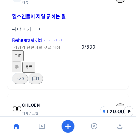
자유
헬스인들이 제일 긁히는 말
뭐야 이거ㅋㅋ
RehearsalKid
ㅋㅋㅋㅋ
0/500
GIF
👻
등록
favorite
chat_bubble
0
1
CHLOEN
more_horiz
play_arrow
120.00
자유
/
보컬
home
smart_display
explore
person
신곡 ‘Because of you’ 많이 들어주세요!
홈
쇼츠
탐색