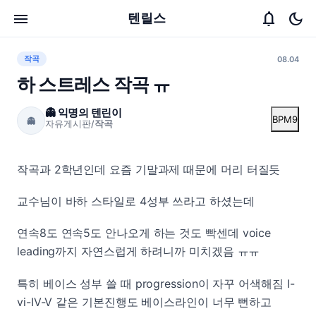
menu
notifications
dark_mode
텐릴스
작곡
08.04
하 스트레스 작곡 ㅠ
👻 익명의 텐린이
BPM
9
👻
자유게시판
/
작곡
작곡과 2학년인데 요즘 기말과제 때문에 머리 터질듯
교수님이 바하 스타일로 4성부 쓰라고 하셨는데
연속8도 연속5도 안나오게 하는 것도 빡센데 voice
leading까지 자연스럽게 하려니까 미치겠음 ㅠㅠ
특히 베이스 성부 쓸 때 progression이 자꾸 어색해짐 I-
vi-IV-V 같은 기본진행도 베이스라인이 너무 뻔하고