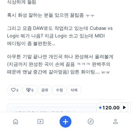
식상하게 들림
혹시 화성 잘하는 분들 있으면 꿀팁좀 ㅜㅜ
그리고 요즘 DAW로도 작업하고 있는데 Cubase vs
Logic 뭐가 나음? 지금 Logic 쓰고 있는데 MIDI
에디팅이 좀 불편한듯...
아무튼 기말 끝나면 개인곡 하나 완성해서 올려볼게
(지금까지 완성한 곡이 손에 꼽음 ㅋㅋㅋ 완벽주의
때문에 맨날 중간에 갈아엎음) 암튼 화이팅.... ㅠㅠ
favorite
heart_broken
공유
수정
삭제
3
5
play_arrow
120.00
home
smart_display
explore
person
0/500
홈
쇼츠
탐색